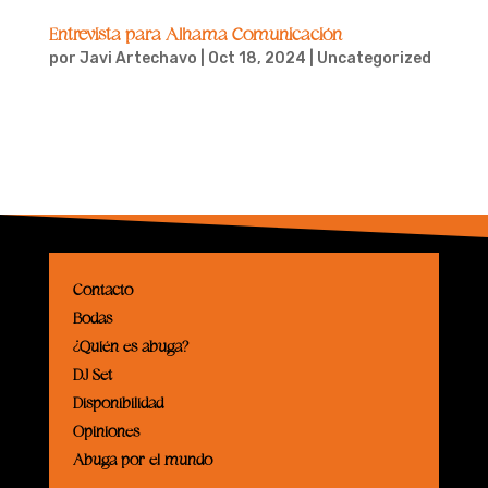
Entrevista para Alhama Comunicación
por
Javi Artechavo
|
Oct 18, 2024
|
Uncategorized
El día 24 de Noviembre tuve el placer de contar mi
historia en Alhama Comunicación. Os dejo por aquí
abajo la noticia, un abrazo!...
Contacto
Bodas
¿Quién es abuga?
DJ Set
Disponibilidad
Opiniones
Abuga por el mundo