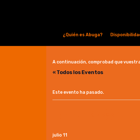
¿Quién es Abuga?
Disponibilida
A continuación, comprobad que vuestra 
« Todos los Eventos
Este evento ha pasado.
Boda 🫶🏻✨
julio 11