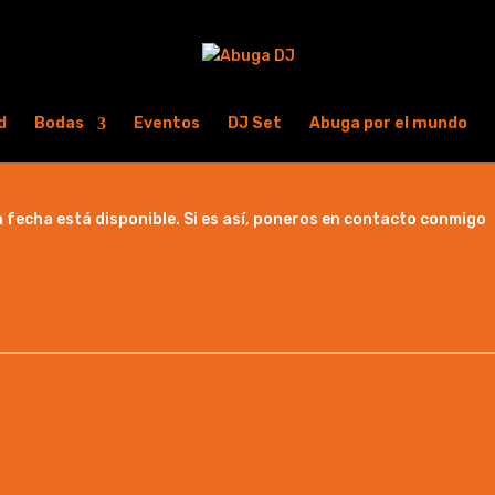
d
Bodas
Eventos
DJ Set
Abuga por el mundo
fecha está disponible. Si es así, poneros en contacto conmigo