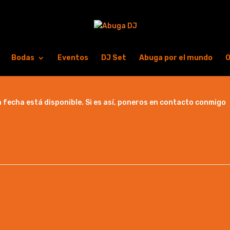
Bodas
Eventos
DJ Set
Abuga por el mundo
O
fecha está disponible. Si es así, poneros en contacto conmigo