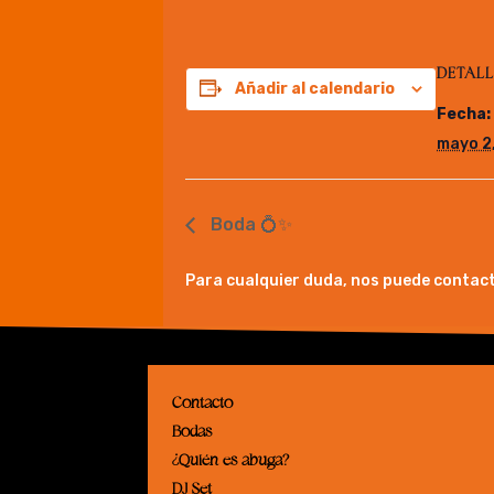
DETALL
Añadir al calendario
Fecha:
mayo 2
Boda 💍✨
Para cualquier duda, nos puede contact
Contacto
Bodas
¿Quién es abuga?
DJ Set